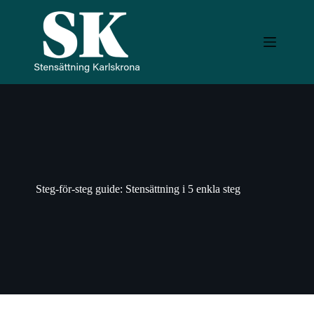
Hoppa
till
innehåll
Steg-för-steg guide: Stensättning i 5 enkla steg