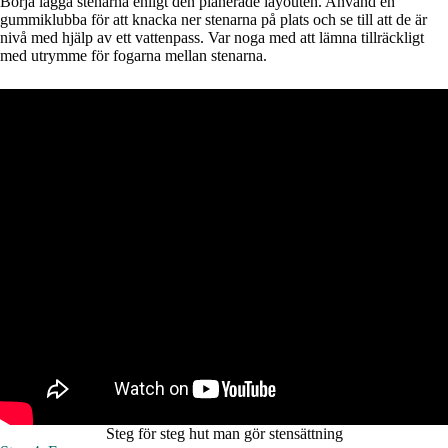
Börja lägga stenarna enligt den planerade layouten. Använd en
gummiklubba för att knacka ner stenarna på plats och se till att de är
nivå med hjälp av ett vattenpass. Var noga med att lämna tillräckligt
med utrymme för fogarna mellan stenarna.
Steg för steg hut man gör stensättning