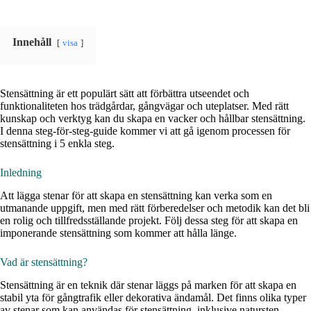
Innehåll
visa
Stensättning är ett populärt sätt att förbättra utseendet och
funktionaliteten hos trädgårdar, gångvägar och uteplatser. Med rätt
kunskap och verktyg kan du skapa en vacker och hållbar stensättning.
I denna steg-för-steg-guide kommer vi att gå igenom processen för
stensättning i 5 enkla steg.
Inledning
Att lägga stenar för att skapa en stensättning kan verka som en
utmanande uppgift, men med rätt förberedelser och metodik kan det bli
en rolig och tillfredsställande projekt. Följ dessa steg för att skapa en
imponerande stensättning som kommer att hålla länge.
Vad är stensättning?
Stensättning är en teknik där stenar läggs på marken för att skapa en
stabil yta för gångtrafik eller dekorativa ändamål. Det finns olika typer
av stenar som kan användas för stensättning, inklusive natursten,