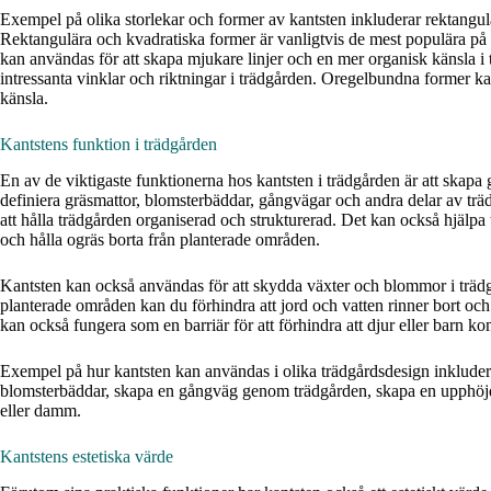
Exempel på olika storlekar och former av kantsten inkluderar rektangul
Rektangulära och kvadratiska former är vanligtvis de mest populära p
kan användas för att skapa mjukare linjer och en mer organisk känsla i
intressanta vinklar och riktningar i trädgården. Oregelbundna former k
känsla.
Kantstens funktion i trädgården
En av de viktigaste funktionerna hos kantsten i trädgården är att skapa
definiera gräsmattor, blomsterbäddar, gångvägar och andra delar av träd
att hålla trädgården organiserad och strukturerad. Det kan också hjälpa ti
och hålla ogräs borta från planterade områden.
Kantsten kan också användas för att skydda växter och blommor i trädg
planterade områden kan du förhindra att jord och vatten rinner bort och
kan också fungera som en barriär för att förhindra att djur eller barn k
Exempel på hur kantsten kan användas i olika trädgårdsdesign inkluder
blomsterbäddar, skapa en gångväg genom trädgården, skapa en upphöjd 
eller damm.
Kantstens estetiska värde