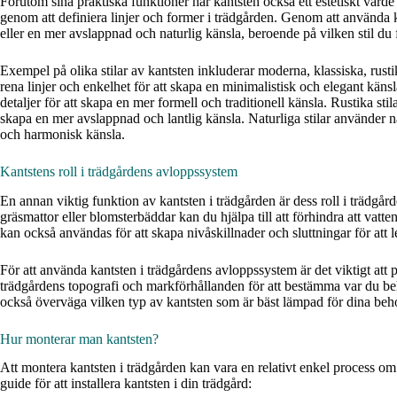
Förutom sina praktiska funktioner har kantsten också ett estetiskt värde 
genom att definiera linjer och former i trädgården. Genom att använda 
eller en mer avslappnad och naturlig känsla, beroende på vilken stil du 
Exempel på olika stilar av kantsten inkluderar moderna, klassiska, rusti
rena linjer och enkelhet för att skapa en minimalistisk och elegant kän
detaljer för att skapa en mer formell och traditionell känsla. Rustika st
skapa en mer avslappnad och lantlig känsla. Naturliga stilar använder n
och harmonisk känsla.
Kantstens roll i trädgårdens avloppssystem
En annan viktig funktion av kantsten i trädgården är dess roll i trädgå
gräsmattor eller blomsterbäddar kan du hjälpa till att förhindra att vatt
kan också användas för att skapa nivåskillnader och sluttningar för att 
För att använda kantsten i trädgårdens avloppssystem är det viktigt att p
trädgårdens topografi och markförhållanden för att bestämma var du be
också överväga vilken typ av kantsten som är bäst lämpad för dina be
Hur monterar man kantsten?
Att montera kantsten i trädgården kan vara en relativt enkel process om
guide för att installera kantsten i din trädgård: