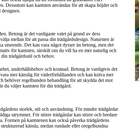
den. Dessutom kan kantsten användas för att skapa höjder och
ll designen.
ården. Betong är det vanligaste valet på grund av dess
välja mellan för att passa din trädgårdsdesign. Natursten är
nika utseende. Det kan vara något dyrare än betong, men det
rnativ för kantsten, särskilt om du vill ha en mer naturlig och
r din trädgårdsstil och behov.
lbarhet, underhållsbehov och kostnad. Betong är vanligtvis det
n vara mer känslig för väderförhållanden och kan kräva mer
a och behöver regelbunden behandling för att skydda det mot
r du väljer kantsten för din trädgård.
rädgårdens storlek, stil och användning. För mindre trädgårdar
ldiga utrymmet. För större trädgårdar kan större och bredare
la. Formen på kantstenen kan också påverka trädgårdens
h strukturerad känsla, medan rundade eller oregelbundna