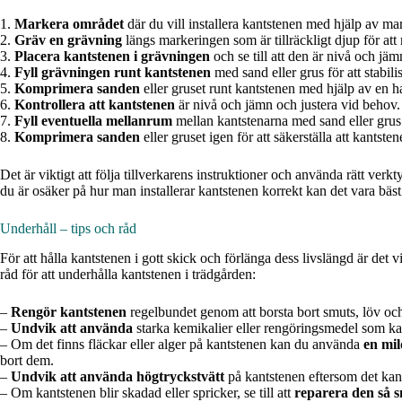
1.
Markera området
där du vill installera kantstenen med hjälp av mar
2.
Gräv en grävning
längs markeringen som är tillräckligt djup för at
3.
Placera kantstenen i grävningen
och se till att den är nivå och jäm
4.
Fyll grävningen runt kantstenen
med sand eller grus för att stabili
5.
Komprimera sanden
eller gruset runt kantstenen med hjälp av en h
6.
Kontrollera att kantstenen
är nivå och jämn och justera vid behov.
7.
Fyll eventuella mellanrum
mellan kantstenarna med sand eller grus 
8.
Komprimera sanden
eller gruset igen för att säkerställa att kantsten
Det är viktigt att följa tillverkarens instruktioner och använda rätt verk
du är osäker på hur man installerar kantstenen korrekt kan det vara bäst a
Underhåll – tips och råd
För att hålla kantstenen i gott skick och förlänga dess livslängd är det v
råd för att underhålla kantstenen i trädgården:
–
Rengör kantstenen
regelbundet genom att borsta bort smuts, löv och
–
Undvik att använda
starka kemikalier eller rengöringsmedel som ka
– Om det finns fläckar eller alger på kantstenen kan du använda
en mil
bort dem.
–
Undvik att använda högtryckstvätt
på kantstenen eftersom det kan
– Om kantstenen blir skadad eller spricker, se till att
reparera den så s