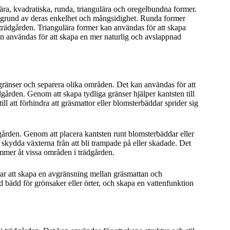
ära, kvadratiska, runda, triangulära och oregelbundna former.
å grund av deras enkelhet och mångsidighet. Runda former
 trädgården. Triangulära former kan användas för att skapa
an användas för att skapa en mer naturlig och avslappnad
 gränser och separera olika områden. Det kan användas för att
gården. Genom att skapa tydliga gränser hjälper kantsten till
ll att förhindra att gräsmattor eller blomsterbäddar sprider sig
ården. Genom att placera kantsten runt blomsterbäddar eller
 skydda växterna från att bli trampade på eller skadade. Det
ommer åt vissa områden i trädgården.
ar att skapa en avgränsning mellan gräsmattan och
bädd för grönsaker eller örter, och skapa en vattenfunktion