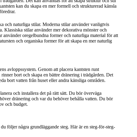
i trädgården. Det kan användas för att skapa struktur och stil
kantsten kan du skapa en mer formell och strukturerad känsla
föredrar.
ka och naturliga stilar. Moderna stilar använder vanligtvis
sla. Klassiska stilar använder mer dekorativa mönster och
ilar använder oregelbundna former och naturliga material för att
atursten och organiska former för att skapa en mer naturlig
rdens avloppssystem. Genom att placera kantsten runt
en rinner bort och skapa en bättre dränering i trädgården. Det
leda bort vatten från huset eller andra känsliga områden.
lanera och installera det på rätt sätt. Du bör överväga
höver dränering och var du behöver behålla vatten. Du bör
hov och budget.
 du följer några grundläggande steg. Här är en steg-för-steg-