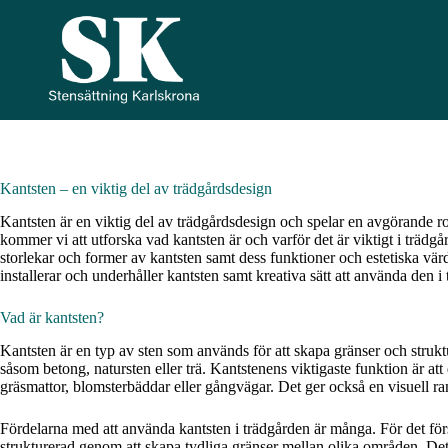
Hoppa
till
innehåll
Kantsten – en viktig del av trädgårdsdesign
Kantsten är en viktig del av trädgårdsdesign och spelar en avgörande roll 
kommer vi att utforska vad kantsten är och varför det är viktigt i trädg
storlekar och former av kantsten samt dess funktioner och estetiska vär
installerar och underhåller kantsten samt kreativa sätt att använda den i
Vad är kantsten?
Kantsten är en typ av sten som används för att skapa gränser och struktu
såsom betong, natursten eller trä. Kantstenens viktigaste funktion är at
gräsmattor, blomsterbäddar eller gångvägar. Det ger också en visuell ram
Fördelarna med att använda kantsten i trädgården är många. För det först
strukturerad genom att skapa tydliga gränser mellan olika områden. Det ka