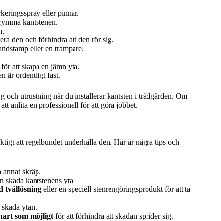
keringsspray eller pinnar.
t rymma kantstenen.
n.
sera den och förhindra att den rör sig.
andstamp eller en trampare.
för att skapa en jämn yta.
en är ordentligt fast.
tyg och utrustning när du installerar kantsten i trädgården. Om
tt anlita en professionell för att göra jobbet.
iktigt att regelbundet underhålla den. Här är några tips och
 annat skräp.
n skada kantstenens yta.
d tvållösning
eller en speciell stenrengöringsprodukt för att ta
 skada ytan.
nart som möjligt
för att förhindra att skadan sprider sig.