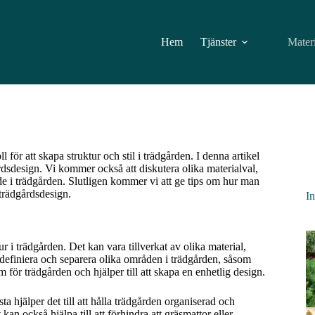
Hem
Tjänster
Mater
för att skapa struktur och stil i trädgården. I denna artikel
årdsdesign. Vi kommer också att diskutera olika materialval,
de i trädgården. Slutligen kommer vi att ge tips om hur man
 trädgårdsdesign.
In
r i trädgården. Det kan vara tillverkat av olika material,
t definiera och separera olika områden i trädgården, såsom
 för trädgården och hjälper till att skapa en enhetlig design.
a hjälper det till att hålla trädgården organiserad och
n också hjälpa till att förhindra att gräsmattor eller