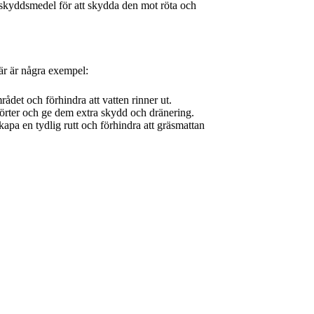
räskyddsmedel för att skydda den mot röta och
är är några exempel:
ådet och förhindra att vatten rinner ut.
 örter och ge dem extra skydd och dränering.
apa en tydlig rutt och förhindra att gräsmattan