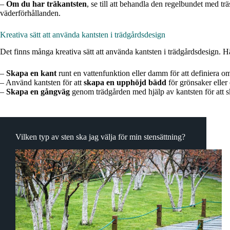
–
Om du har träkantsten
, se till att behandla den regelbundet med t
väderförhållanden.
Kreativa sätt att använda kantsten i trädgårdsdesign
Det finns många kreativa sätt att använda kantsten i trädgårdsdesign. H
–
Skapa en kant
runt en vattenfunktion eller damm för att definiera omr
– Använd kantsten för att
skapa en upphöjd bädd
för grönsaker eller
–
Skapa en gångväg
genom trädgården med hjälp av kantsten för att sk
Vilken typ av sten ska jag välja för min stensättning?