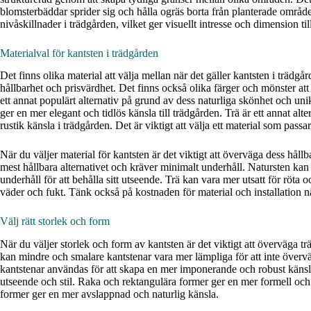
blomsterbäddar sprider sig och hålla ogräs borta från planterade områ
nivåskillnader i trädgården, vilket ger visuellt intresse och dimension ti
Materialval för kantsten i trädgården
Det finns olika material att välja mellan när det gäller kantsten i trädg
hållbarhet och prisvärdhet. Det finns också olika färger och mönster att 
ett annat populärt alternativ på grund av dess naturliga skönhet och u
ger en mer elegant och tidlös känsla till trädgården. Trä är ett annat alte
rustik känsla i trädgården. Det är viktigt att välja ett material som passa
När du väljer material för kantsten är det viktigt att överväga dess hål
mest hållbara alternativet och kräver minimalt underhåll. Natursten ka
underhåll för att behålla sitt utseende. Trä kan vara mer utsatt för röt
väder och fukt. Tänk också på kostnaden för material och installation nä
Välj rätt storlek och form
När du väljer storlek och form av kantsten är det viktigt att överväga t
kan mindre och smalare kantstenar vara mer lämpliga för att inte övervä
kantstenar användas för att skapa en mer imponerande och robust käns
utseende och stil. Raka och rektangulära former ger en mer formell oc
former ger en mer avslappnad och naturlig känsla.