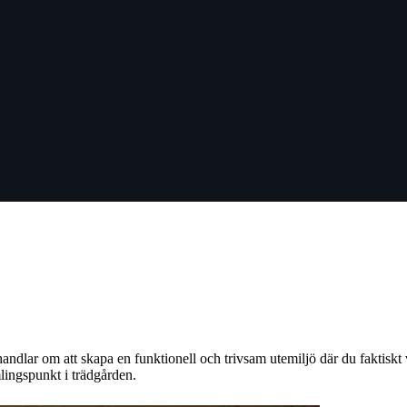
 handlar om att skapa en funktionell och trivsam utemiljö där du faktiskt
mlingspunkt i trädgården.