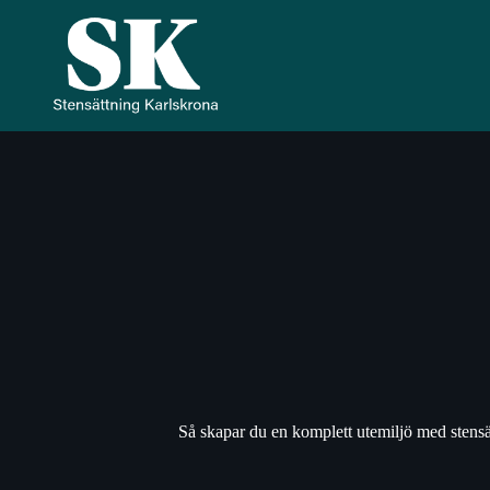
Hoppa
till
innehåll
Så skapar du en komplett utemiljö med stens